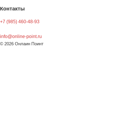
Контакты
+7 (985) 460-48-93
info@online-point.ru
© 2026 Онлаин Поинт
Оставить заявку!
Имя
Телефон
Email
Отправить
Мы используем куки для наилучшего представления нашего
сайта. Продолжая им пользоваться, вы соглашаетесь на
обработку персональных данных в соответствии с политикой