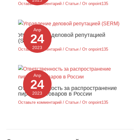
2023
Оставьте комментарий
/
Статьи
/ От
onpoint135
Апр
Управление деловой репутацией
24
(SERM)
2023
Оставьте комментарий
/
Статьи
/ От
onpoint135
Апр
24
Ответственность за распространение
пиратских товаров в России
2023
Оставьте комментарий
/
Статьи
/ От
onpoint135