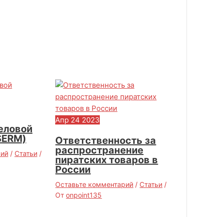
Апр
24
2023
еловой
SERM)
Ответственность за
распространение
рий
/
Статьи
/
пиратских товаров в
России
Оставьте комментарий
/
Статьи
/
От
onpoint135