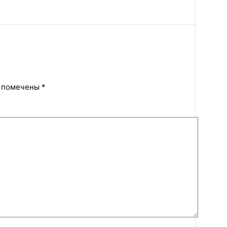
я помечены
*