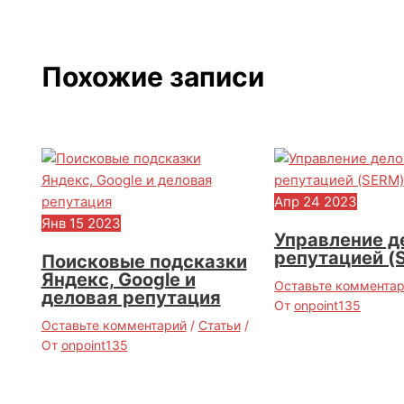
Похожие записи
Апр
24
2023
Янв
15
2023
Управление д
репутацией (
Поисковые подсказки
Яндекс, Google и
Оставьте коммента
деловая репутация
От
onpoint135
Оставьте комментарий
/
Статьи
/
От
onpoint135